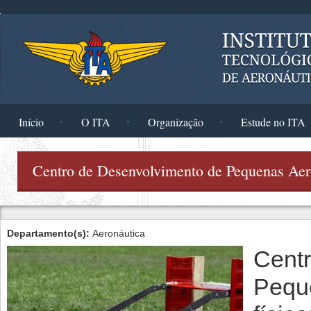
Pular para o conteúdo principal
Início
O ITA
Organização
Estude no ITA
Centro de Desenvolvimento de Pequenas Ae
Departamento(s):
Aeronáutica
Cent
Pequ