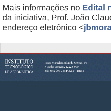
Mais informações no
Edital 
da iniciativa, Prof. João Cl
endereço eletrônico <
jbmora
Praça Marechal Eduardo Gomes, 50
Vila das Acácias, 12228-900
São José dos Campos/SP - Brasil