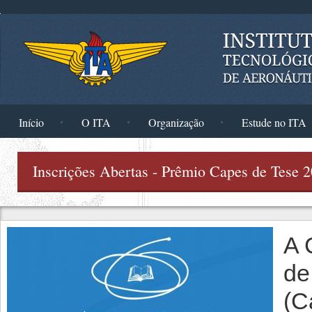
Pular para o conteúdo principal
Início
O ITA
Organização
Estude no ITA
Inscrições Abertas - Prêmio Capes de Tese 
A 
de
(C