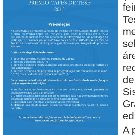
fei
Te
me
se
ár
re
de
Si
Gr
ed
A 