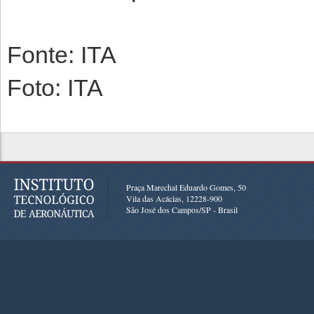
Fonte: ITA
Foto: ITA
Praça Marechal Eduardo Gomes, 50
Vila das Acácias, 12228-900
São José dos Campos/SP - Brasil