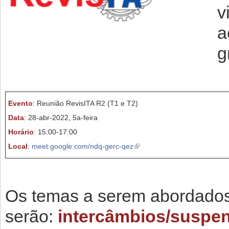
v
a
g
Evento
: Reunião RevisITA R2 (T1 e T2)
Data
: 28-abr-2022, 5a-feira
Horário
: 15:00-17:00
Local
:
meet.google.com/ndq-gerc-qez
(link is external)
Os temas a serem abordados
serão:
intercâmbios/suspe