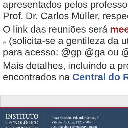
apresentados pelos professor
Prof. Dr. Carlos Müller, resp
O link das reuniões será
mee
(solicita-se a gentileza da 
(link is external)
para acesso: @gp @ga ou @
Mais detalhes, incluindo a 
encontrados na
Central do 
Praça Marechal Eduardo Gomes, 50
Vila das Acácias, 12228-900
São José dos Campos/SP - Brasil