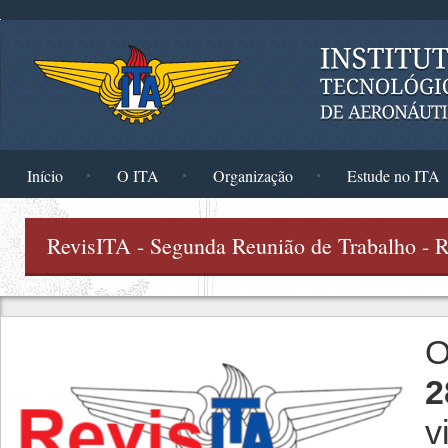
Pular para o conteúdo principal
Início
O ITA
Organização
Estude no ITA
RevisITA - Segunda Reunião de Trabalho - 
O
2
v