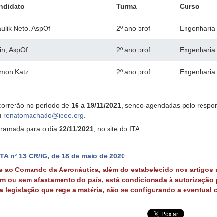
ndidato
Turma
Curso
ulik Neto, AspOf
2º ano prof
Engenharia 
in, AspOf
2º ano prof
Engenharia 
mon Katz
2º ano prof
Engenharia 
correrão no período de
16 a 19/11/2021
, sendo agendadas pelo respon
u
renatomachado@ieee.org
.
ogramada para o dia
22/11/2021
, no site do ITA.
TA nº 13 CR/IG, de 18 de maio de 2020
:
te ao Comando da Aeronáutica, além do estabelecido nos artigos a
om ou sem afastamento do país, está condicionada à autorização 
legislação que rege a matéria, não se configurando a eventual 