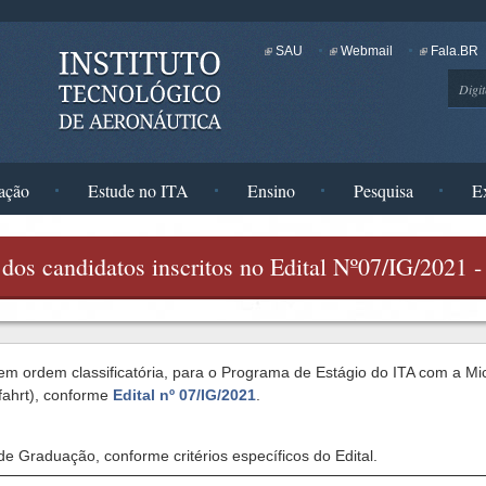
SAU
Webmail
Fala.BR
Busc
ação
Estude no ITA
Ensino
Pesquisa
E
r dos candidatos inscritos no Edital Nº07/IG/2021
, em ordem classificatória, para o Programa de Estágio do ITA com a M
fahrt), conforme
Edital nº 07/IG/2021
.
 de Graduação, conforme critérios específicos do Edital.