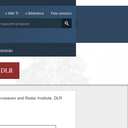
Wiki TI
Biblioteca
Fale conosco
ar
xtensão
 - DLR
icrowaves and Radar Institute, DLR