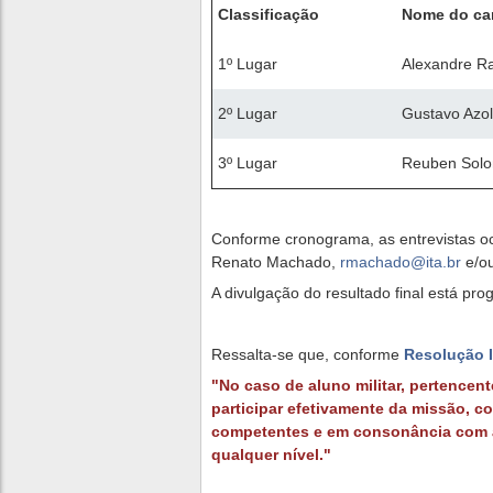
Classificação
Nome do ca
1º Lugar
Alexandre Ra
2º Lugar
Gustavo Azol
3º Lugar
Reuben Solo
Conforme cronograma, as entrevistas o
Renato Machado,
rmachado@ita.br
e/o
A divulgação do resultado final está pr
Ressalta-se que, conforme
Resolução I
"No caso de aluno militar, pertencen
participar efetivamente da missão, c
competentes e em consonância com a 
qualquer nível."