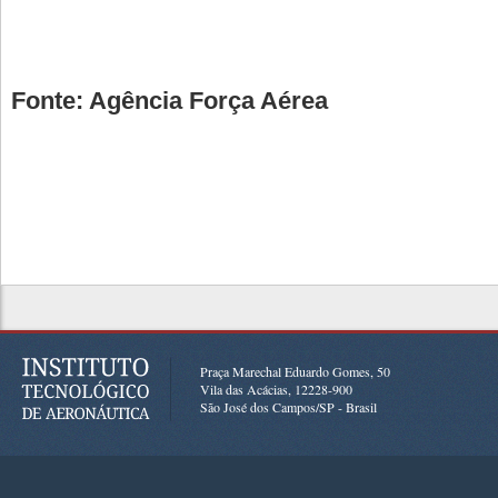
Fonte: Agência Força Aérea
Praça Marechal Eduardo Gomes, 50
Vila das Acácias, 12228-900
São José dos Campos/SP - Brasil