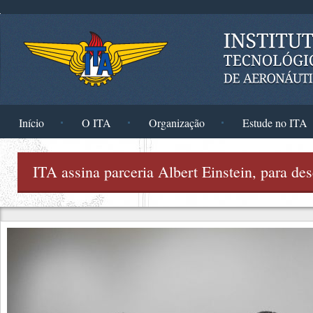
Pular para o conteúdo principal
Início
O ITA
Organização
Estude no ITA
ITA assina parceria Albert Einstein, para de