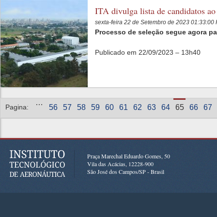
ITA divulga lista de candidatos ao
sexta-feira 22 de Setembro de 2023 01:33:0
Processo de seleção segue agora pa
Publicado em 22/09/2023 – 13h40
Páginas
…
Pagina:
56
57
58
59
60
61
62
63
64
65
66
67
Praça Marechal Eduardo Gomes, 50
Vila das Acácias, 12228-900
São José dos Campos/SP - Brasil