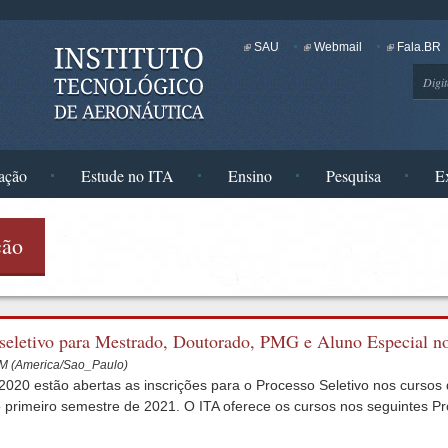
SAU
Webmail
Fala.BR
Busc
ação
Estude no ITA
Ensino
Pesquisa
E
ção
o seletivo para Mestrado, Doutorado, PMG e Aluno Especial n
 PM (America/Sao_Paulo)
2020 estão abertas as inscrições para o Processo Seletivo nos curso
o primeiro semestre de 2021. O ITA oferece os cursos nos seguintes