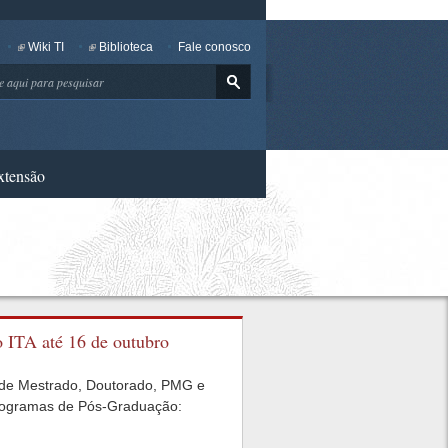
Wiki TI
Biblioteca
Fale conosco
ar
xtensão
o ITA até 16 de outubro
s de Mestrado, Doutorado, PMG e
 Programas de Pós-Graduação: