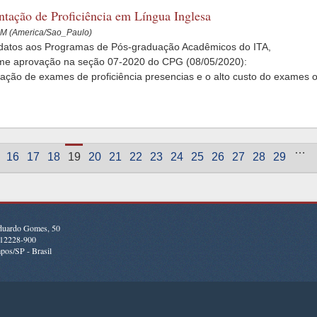
ntação de Proficiência em Língua Inglesa
PM (America/Sao_Paulo)
idatos aos Programas de Pós-graduação Acadêmicos do ITA,
me aprovação na seção 07-2020 do CPG (08/05/2020):
zação de exames de proficiência presencias e o alto custo do exames 
…
16
17
18
19
20
21
22
23
24
25
26
27
28
29
duardo Gomes, 50
, 12228-900
pos/SP - Brasil