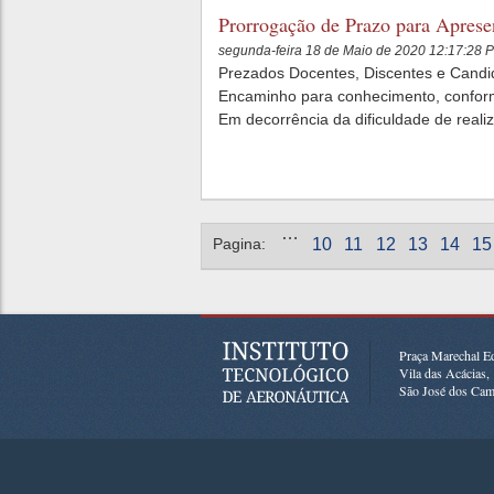
Prorrogação de Prazo para Aprese
segunda-feira 18 de Maio de 2020 12:17:28 
Prezados Docentes, Discentes e Cand
Encaminho para conhecimento, confor
Em decorrência da dificuldade de reali
Páginas
…
Pagina:
10
11
12
13
14
15
Praça Marechal E
Vila das Acácias
São José dos Cam