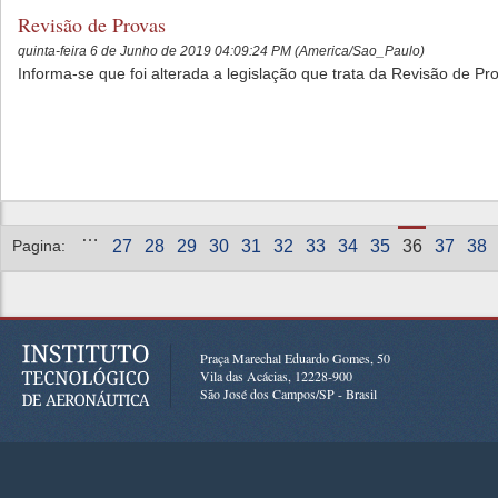
Revisão de Provas
quinta-feira 6 de Junho de 2019 04:09:24 PM (America/Sao_Paulo)
Informa-se que foi alterada a legislação que trata da Revisão de P
Páginas
…
Pagina:
27
28
29
30
31
32
33
34
35
36
37
38
Praça Marechal Eduardo Gomes, 50
Vila das Acácias, 12228-900
São José dos Campos/SP - Brasil