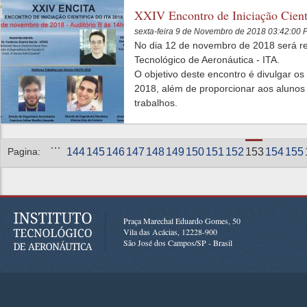
XXIV Encontro de Iniciação Cien
sexta-feira 9 de Novembro de 2018 03:42:00
No dia 12 de novembro de 2018 será rea
Tecnológico de Aeronáutica - ITA.
O objetivo deste encontro é divulgar os
2018, além de proporcionar aos alunos 
trabalhos.
Páginas
…
Pagina:
144
145
146
147
148
149
150
151
152
153
154
155
Praça Marechal Eduardo Gomes, 50
Vila das Acácias, 12228-900
São José dos Campos/SP - Brasil